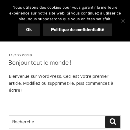
Aller
PLACE EN PLUS
Plus de place
Nous utilisons des cookies pour vous garantir la meilleure
au
expérience sur notre site web. Si vous continuez à utiliser ce
Menu
contenu
site, nous supposerons que vous en êtes satisfait.
principal
Ok
Politique de confidentialité
AUTEUR/AUTRICE :
DPI
PUBLIÉ
11/12/2018
LE
Bonjour tout le monde !
Bienvenue sur WordPress. Ceci est votre premier
article. Modifiez où supprimez-le, puis commencez à
écrire !
Recherche
Recher
pour